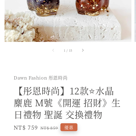
1
/
15
Dawn Fashion 彤恩時尚
【彤恩時尚】12款⭐水晶
麋鹿 M號《開運 招財》生
日禮物 聖誕 交換禮物
Sale
NT$ 759
Regular
優惠
NT$ 859
price
price