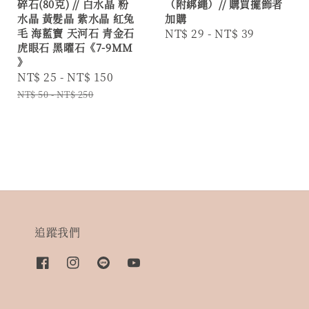
碎石(80克) // 白水晶 粉
（附綁繩）// 購買擺飾者
水晶 黃髮晶 紫水晶 紅兔
加購
毛 海藍寶 天河石 青金石
Regular
NT$ 29
-
NT$ 39
虎眼石 黑曜石《7-9MM
price
》
Sale
NT$ 25
-
NT$ 150
Regular
price
price
NT$ 50
-
NT$ 250
追蹤我們