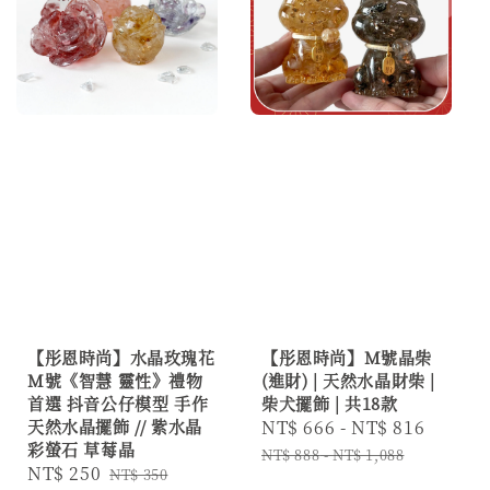
【彤恩時尚】水晶玫瑰花
【彤恩時尚】M號晶柴
M號《智慧 靈性》禮物
(進財) | 天然水晶財柴 |
首選 抖音公仔模型 手作
柴犬擺飾 | 共18款
天然水晶擺飾 // 紫水晶
Sale
NT$ 666
-
NT$ 816
Regul
彩螢石 草莓晶
price
price
NT$ 888
-
NT$ 1,088
Sale
NT$ 250
Regular
NT$ 350