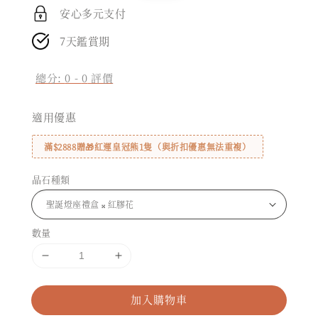
安心多元支付
7天鑑賞期
總分:
0
-
0
評價
適用優惠
滿$2888贈🎁紅運皇冠熊1隻（與折扣優惠無法重複）
晶石種類
數量
加入購物車