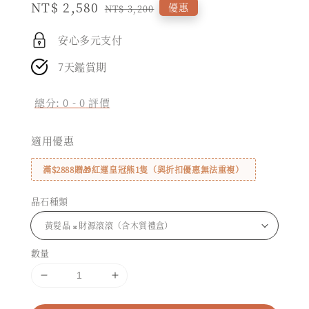
Sale
NT$ 2,580
Regular
優惠
NT$ 3,200
price
price
安心多元支付
7天鑑賞期
總分:
0
-
0
評價
適用優惠
滿$2888贈🎁紅運皇冠熊1隻（與折扣優惠無法重複）
晶石種類
數量