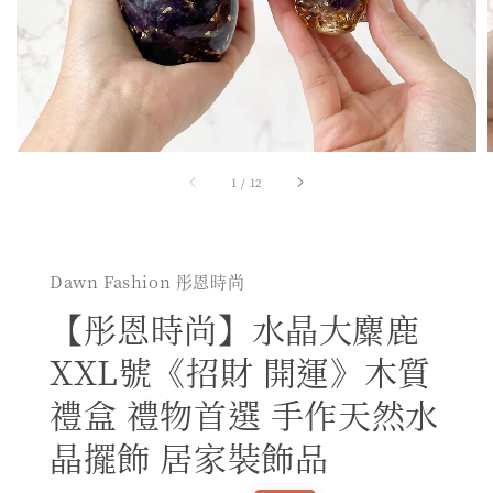
1
/
12
Dawn Fashion 彤恩時尚
【彤恩時尚】水晶大麋鹿
XXL號《招財 開運》木質
禮盒 禮物首選 手作天然水
晶擺飾 居家裝飾品