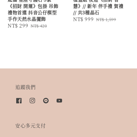
《招財 開運》包掛 吊飾
慧》// 新年 伴手禮 賀禮
禮物首選 抖音公仔模型
// 共3種晶石
手作天然水晶擺飾
Sale
NT$ 999
Regular
NT$ 1,599
Sale
NT$ 299
Regular
NT$ 420
price
price
price
price
追蹤我們
安心多元支付