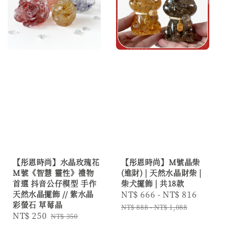
【彤恩時尚】水晶玫瑰花
【彤恩時尚】M號晶柴
M號《智慧 靈性》禮物
(進財) | 天然水晶財柴 |
首選 抖音公仔模型 手作
柴犬擺飾 | 共18款
天然水晶擺飾 // 紫水晶
Sale
NT$ 666
-
NT$ 816
Regul
彩螢石 草莓晶
price
price
NT$ 888
-
NT$ 1,088
Sale
NT$ 250
Regular
NT$ 350