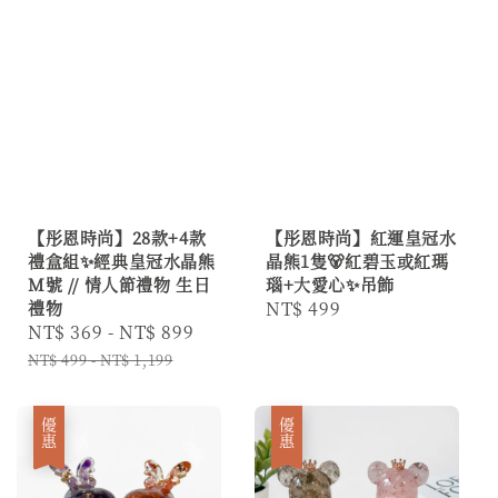
【彤恩時尚】28款+4款
【彤恩時尚】紅運皇冠水
禮盒組✨經典皇冠水晶熊
晶熊1隻🐻紅碧玉或紅瑪
M號 // 情人節禮物 生日
瑙+大愛心✨吊飾
禮物
Regular
NT$ 499
Sale
NT$ 369
-
NT$ 899
Regular
price
price
price
NT$ 499
-
NT$ 1,199
優惠
優惠