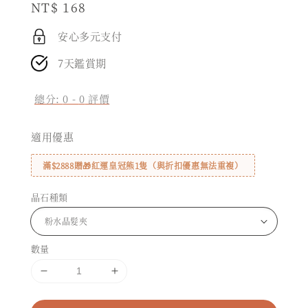
Regular
NT$ 168
price
安心多元支付
7天鑑賞期
總分:
0
-
0
評價
適用優惠
滿$2888贈🎁紅運皇冠熊1隻（與折扣優惠無法重複）
晶石種類
數量