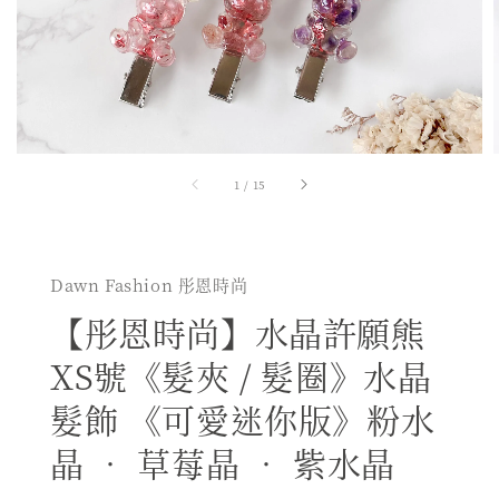
1
/
15
Dawn Fashion 彤恩時尚
【彤恩時尚】水晶許願熊
XS號《髮夾 / 髮圈》水晶
髮飾 《可愛迷你版》粉水
晶 • 草莓晶 • 紫水晶