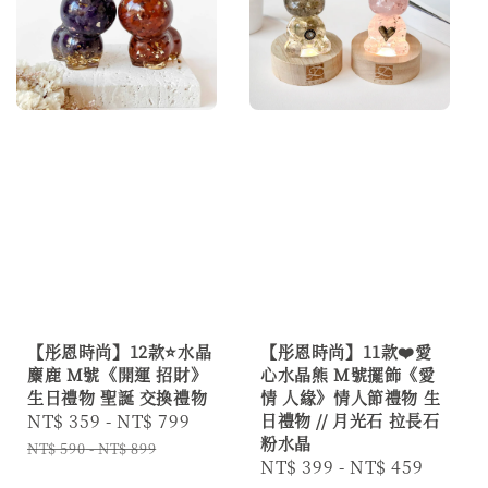
【彤恩時尚】12款⭐水晶
【彤恩時尚】11款❤️愛
麋鹿 M號《開運 招財》
心水晶熊 M號擺飾《愛
生日禮物 聖誕 交換禮物
情 人緣》情人節禮物 生
Sale
NT$ 359
-
NT$ 799
Regular
日禮物 // 月光石 拉長石
粉水晶
price
price
NT$ 590
-
NT$ 899
Sale
NT$ 399
-
NT$ 459
Regul