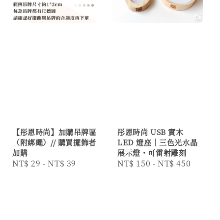
【彤恩時尚】加購吊牌區
彤恩時尚 USB 實木
（附綁繩）// 購買擺飾者
LED 燈座｜三色光水晶
加購
展示燈・可雷射雕刻
Regular
NT$ 29
-
NT$ 39
Regular
NT$ 150
-
NT$ 450
price
price