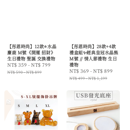
【彤恩時尚】12款⭐水晶
【彤恩時尚】28款+4款
麋鹿 M號《開運 招財》
禮盒組✨經典皇冠水晶熊
生日禮物 聖誕 交換禮物
M號 // 情人節禮物 生日
Sale
NT$ 359
-
NT$ 799
Regular
禮物
Sale
NT$ 369
-
NT$ 899
Regul
price
price
NT$ 590
-
NT$ 899
price
price
NT$ 499
-
NT$ 1,199