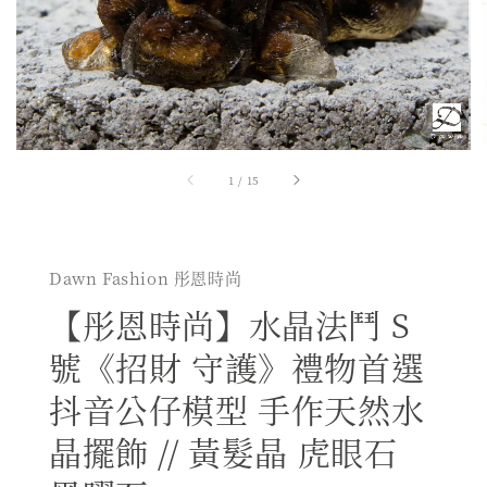
1
/
15
Dawn Fashion 彤恩時尚
【彤恩時尚】水晶法鬥 S
號《招財 守護》禮物首選
抖音公仔模型 手作天然水
晶擺飾 // 黃髮晶 虎眼石