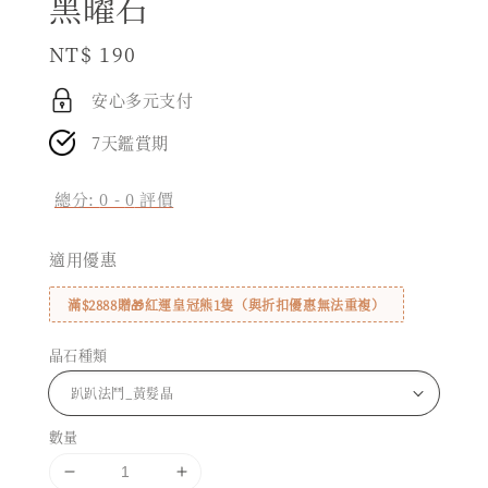
黑曜石
Regular
NT$ 190
price
安心多元支付
7天鑑賞期
總分:
0
-
0
評價
適用優惠
滿$2888贈🎁紅運皇冠熊1隻（與折扣優惠無法重複）
晶石種類
數量