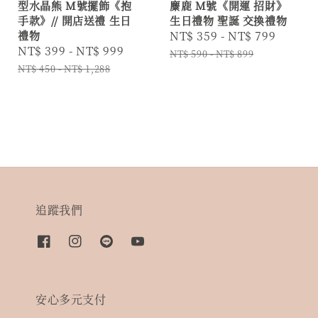
型水晶熊 M號擺飾《抱
麋鹿 M號《開運 招財》
手款》// 開店送禮 生日
生日禮物 聖誕 交換禮物
禮物
Sale
NT$ 359
-
NT$ 799
Regul
Sale
NT$ 399
-
NT$ 999
Regular
price
price
NT$ 590
-
NT$ 899
price
price
NT$ 450
-
NT$ 1,288
追蹤我們
安心多元支付