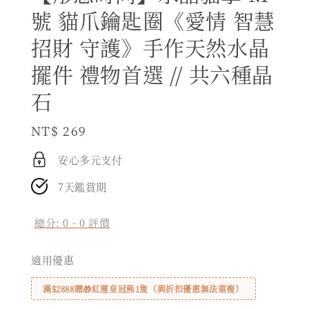
號 貓爪鑰匙圈《愛情 智慧
招財 守護》手作天然水晶
擺件 禮物首選 // 共六種晶
石
Regular
NT$ 269
price
安心多元支付
7天鑑賞期
總分:
0
-
0
評價
適用優惠
滿$2888贈🎁紅運皇冠熊1隻（與折扣優惠無法重複）