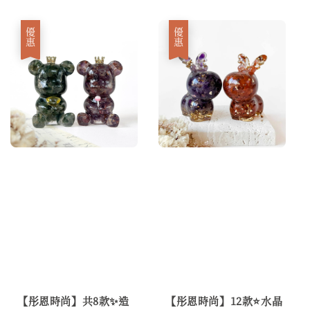
優惠
優惠
【彤恩時尚】共8款✨造
【彤恩時尚】12款⭐水晶