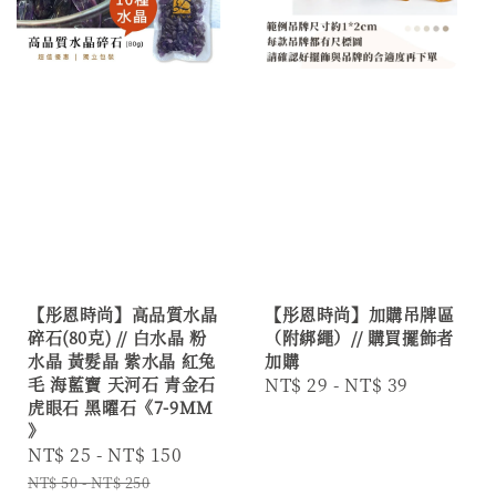
【彤恩時尚】高品質水晶
【彤恩時尚】加購吊牌區
碎石(80克) // 白水晶 粉
（附綁繩）// 購買擺飾者
水晶 黃髮晶 紫水晶 紅兔
加購
毛 海藍寶 天河石 青金石
Regular
NT$ 29
-
NT$ 39
虎眼石 黑曜石《7-9MM
price
》
Sale
NT$ 25
-
NT$ 150
Regular
price
price
NT$ 50
-
NT$ 250