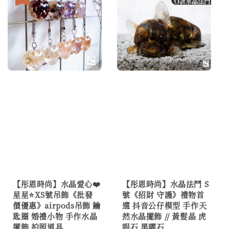
【彤恩時尚】水晶愛心❤️
【彤恩時尚】水晶法鬥 S
星星⭐XS號吊飾《批發
號《招財 守護》禮物首
價優惠》airpods吊飾 鑰
選 抖音公仔模型 手作天
匙圈 婚禮小物 手作水晶
然水晶擺飾 // 黃髮晶 虎
擺飾 拍照道具
眼石 黑曜石