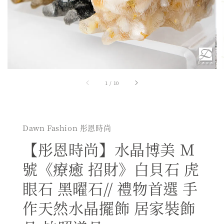
1
/
10
Dawn Fashion 彤恩時尚
【彤恩時尚】水晶博美 M
號《療癒 招財》白貝石 虎
眼石 黑曜石// 禮物首選 手
作天然水晶擺飾 居家裝飾