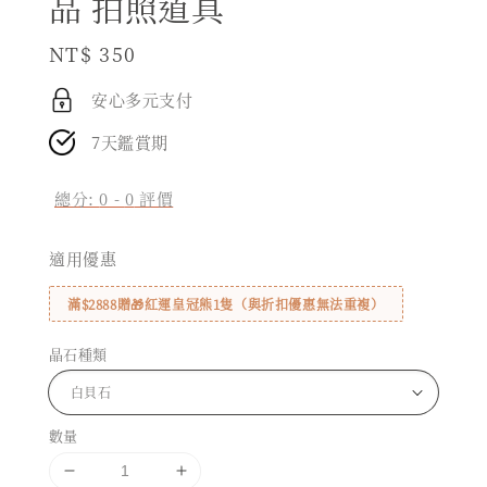
品 拍照道具
Regular
NT$ 350
price
安心多元支付
7天鑑賞期
總分:
0
-
0
評價
適用優惠
滿$2888贈🎁紅運皇冠熊1隻（與折扣優惠無法重複）
晶石種類
數量