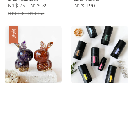
Sale
NT$ 79
-
NT$ 89
Regular
Regular
NT$ 190
price
price
price
NT$ 138
-
NT$ 158
優惠