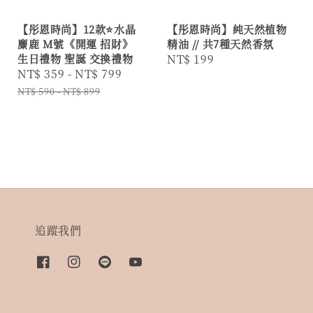
【彤恩時尚】12款⭐水晶
【彤恩時尚】純天然植物
麋鹿 M號《開運 招財》
精油 // 共7種天然香氛
生日禮物 聖誕 交換禮物
Regular
NT$ 199
Sale
NT$ 359
-
NT$ 799
Regular
price
price
price
NT$ 590
-
NT$ 899
追蹤我們