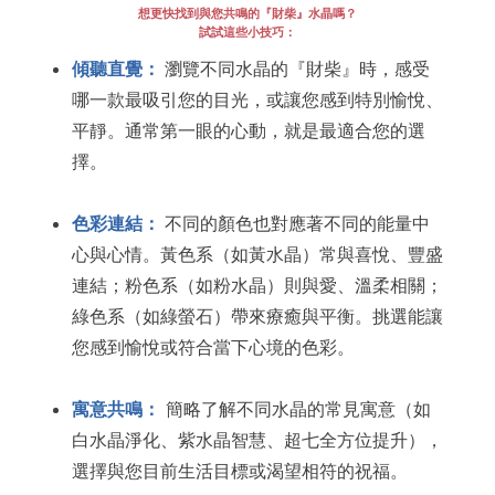
想更快找到與您共鳴的『財柴』水晶嗎？
試試這些小技巧：
傾聽直覺：
瀏覽不同水晶的『財柴』時，感受
哪一款最吸引您的目光，或讓您感到特別愉悅、
平靜。通常第一眼的心動，就是最適合您的選
擇。
色彩連結：
不同的顏色也對應著不同的能量中
心與心情。黃色系（如黃水晶）常與喜悅、豐盛
連結；粉色系（如粉水晶）則與愛、溫柔相關；
綠色系（如綠螢石）帶來療癒與平衡。挑選能讓
您感到愉悅或符合當下心境的色彩。
寓意共鳴：
簡略了解不同水晶的常見寓意（如
白水晶淨化、紫水晶智慧、超七全方位提升），
選擇與您目前生活目標或渴望相符的祝福。