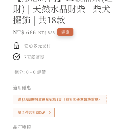
財) | 天然水晶財柴 | 柴犬
擺飾 | 共18款
Sale
NT$ 666
Regular
優惠
NT$ 888
price
price
安心多元支付
7天鑑賞期
總分:
0
-
0
評價
適用優惠
滿$2888贈🎁紅運皇冠熊1隻（與折扣優惠無法重複）
第２件起折$50🧨
晶石種類