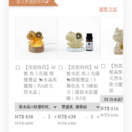
第２件起折$50🧨
瀏覽全部
【彤恩時
【彤恩時尚】M
【彤恩時尚】M
號晶柴(進財)
號 馬上有錢 開
號水泥 馬上有錢
天然水晶財柴
運禮盒 🐎水晶馬
🐎開運禮盒 | 5
柴犬擺飾 | 
擺飾 | 共6款天
種色系 X 3種組
款
然水晶 |
合 | 環保水泥擺
飾 | 共5色
-
NT$ 616
NT$ 666
-
+
-
+
NT$ 838
NT$ 638
NT$ 888
NT$ 688