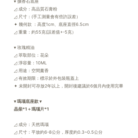
▾ 擴香石底座
◿ 成分：高品質石膏粉
◿ 尺寸：(手工測量會有些許誤差）
✦ 幾何款 ：高度1cm、底座直徑6.5cm
◿ 重量：約55克(誤差值+-5克）
▾ 玫瑰精油
◿ 萃取部位：花朵
◿ 淨容量：10ML
◿ 用途：空間薰香
◿ 有效期限：標示於外包裝瓶蓋上
✦ 未開封可存放2年以上，開封後建議於6個月內使用完畢
▾ 瑪瑙底座款 ▾
晶柴*1＋瑪瑙片*1
◿ 成分：天然瑪瑙
◿ 尺寸：平放約6-8公分，厚度約0.3~0.5公分