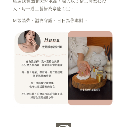
嚴選18種熱銷天然水晶，職人以３倍工時悉心投
入，每一道工藝皆為聚能而生。
M號晶柴，溫潤守護，日日為你進財。