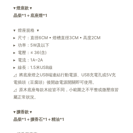
▾ 燈座款 ▾
晶柴*1＋底座燈*1
▾ 燈座規格 ▾
▸ 尺寸：直徑6CM • 燈槽直徑3CM • 高度2CM
▸ 功率：5W及以下
▸ 電壓：≤ 36(含)
▸ 電流：1A~2A
▸ 線長：1.5米USB線
◿ 將底座燈之USB端連結行動電源、USB充電孔或5V充
電插頭（豆腐頭）後開啟電源開關即可使用。
◿ ️原木底座每款木紋皆不同，小範圍之不平整或微壓痕皆
屬正常狀況。
▾ 擴香款 ▾
晶柴*1＋擴香石*1＋精油*1