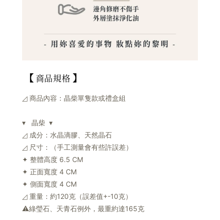
【
】
商品規格
◿ 商品內容：晶柴單隻款或禮盒組
▾ 晶柴 ▾
◿ 成分：水晶滴膠、天然晶石
◿ 尺寸：（手工測量會有些許誤差）
✦ 整體高度 6.5 CM
✦ 正面寬度 4 CM
✦ 側面寬度 4 CM
◿ 重量：約120克（誤差值+-10克）
⚠️綠瑩石、天青石例外，最重約達165克