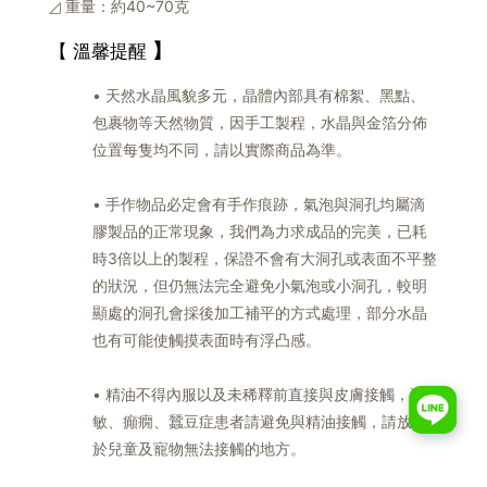
◿ 重量：約40~70克
【 溫馨提醒
】
• 天然水晶風貌多元，晶體內部具有棉絮、黑點、
包裹物等天然物質，因手工製程，水晶與金箔分佈
位置每隻均不同，請以實際商品為準。
• 手作物品必定會有手作痕跡，氣泡與洞孔均屬滴
膠製品的正常現象，我們為力求成品的完美，已耗
時3倍以上的製程，保證不會有大洞孔或表面不平整
的狀況，但仍無法完全避免小氣泡或小洞孔，較明
顯處的洞孔會採後加工補平的方式處理，部分水晶
也有可能使觸摸表面時有浮凸感。
• 精油不得內服以及未稀釋前直接與皮膚接觸，過
敏、癲癇、蠶豆症患者請避免與精油接觸，請放置
於兒童及寵物無法接觸的地方。