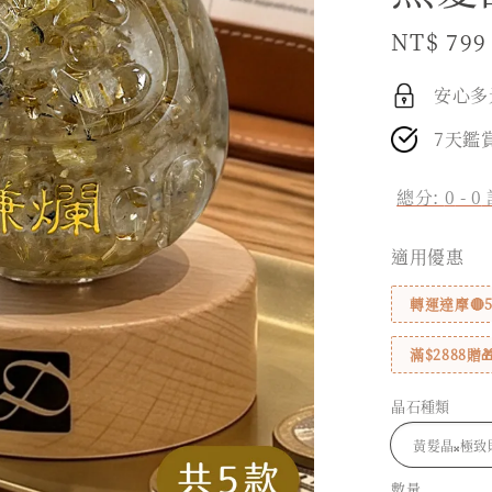
Sale
NT$ 799
price
安心多
7天鑑
總分:
0
-
0
適用優惠
轉運達摩🔴
滿$2888
晶石種類
數量