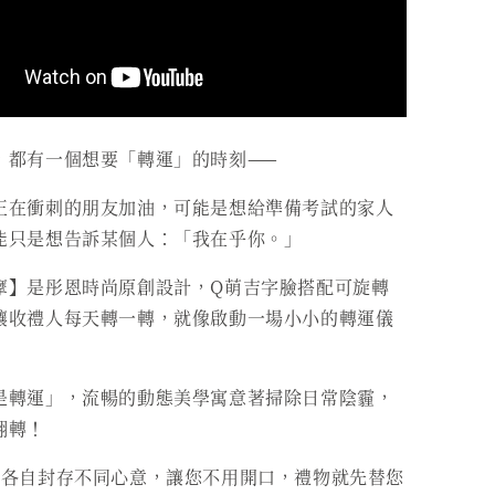
，都有一個想要「轉運」的時刻——
正在衝刺的朋友加油，可能是想給準備考試的家人
能只是想告訴某個人：「我在乎你。」
摩】是彤恩時尚原創設計，Q萌吉字臉搭配可旋轉
讓收禮人每天轉一轉，就像啟動一場小小的轉運儀
是轉運」，流暢的動態美學寓意著掃除日常陰霾，
翻轉！
晶各自封存不同心意，讓您不用開口，禮物就先替您