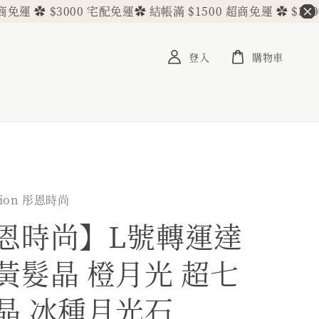
✿ $3000 宅配免運
✿ 結帳滿 $1500 超商免運 ✿ $3000 宅
登入
購物車
hion 彤恩時尚
恩時尚】L號轉運達
黃髮晶 橙月光 超七
晶 冰種月光石