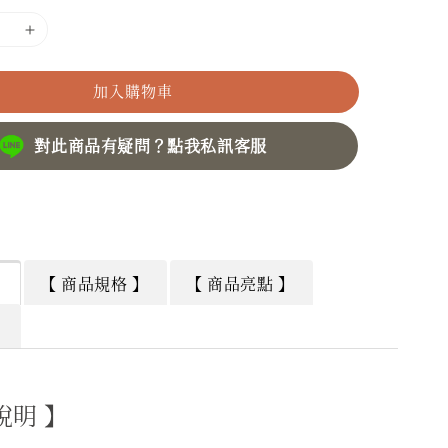
加入購物車
對此商品有疑問？點我私訊客服
】
【 商品規格 】
【 商品亮點 】
】
說明 】