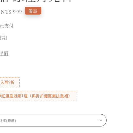
Regular
優惠
NT$ 999
price
元支付
賞期
評價
5入再9折
贈🎁紅運皇冠熊1隻（與折扣優惠無法重複）