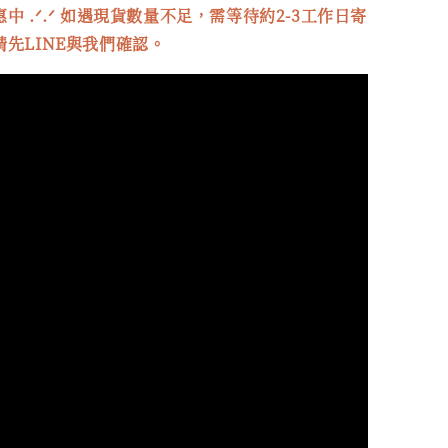
中 .ᐟ.ᐟ 如遇現貨數量不足，需等待約2-3工作日寄
先LINE與我們確認。