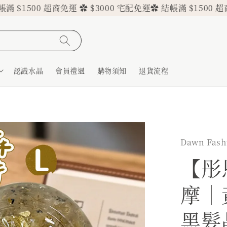
500 超商免運 ✿ $3000 宅配免運
✿ 結帳滿 $1500 超商免運 
認識水晶
會員禮遇
購物須知
退貨流程
Dawn Fas
【彤
摩｜
黑髮