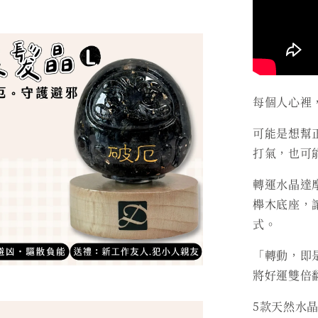
每個人心裡
可能是想幫
打氣，也可
轉運水晶達
櫸木底座，
式。
「轉動，即
將好運雙倍
5款天然水