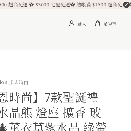
超商免運 ✿ $3000 宅配免運
✿ 結帳滿 $1500 超商免運 ✿ $30
登入
購物車
hion 彤恩時尚
恩時尚】7款聖誕禮
水晶熊 燈座 擴香 玻
🎄薰衣草紫水晶 綠螢