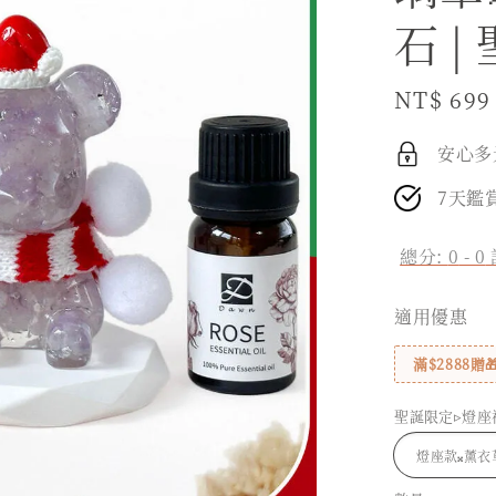
石 
Sale
NT$ 699
price
安心多
7天鑑
總分:
0
-
0
適用優惠
滿$2888
聖誕限定▹燈座