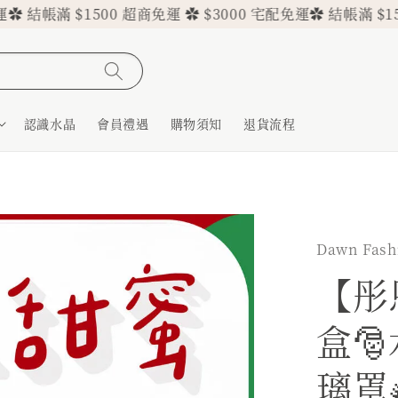
帳滿 $1500 超商免運 ✿ $3000 宅配免運
✿ 結帳滿 $1500 
認識水晶
會員禮遇
購物須知
退貨流程
Dawn Fas
【彤
盒
璃罩