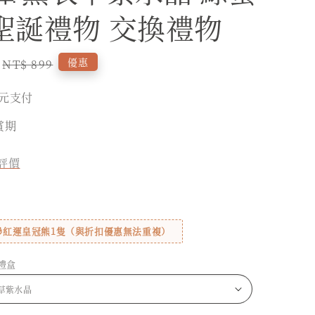
| 聖誕禮物 交換禮物
Regular
優惠
NT$ 899
price
元支付
賞期
評價
贈🎁紅運皇冠熊1隻（與折扣優惠無法重複）
禮盒