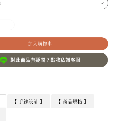
加入購物車
對此商品有疑問？點我私訊客服
】
【 手鍊設計 】
【 商品規格 】
】