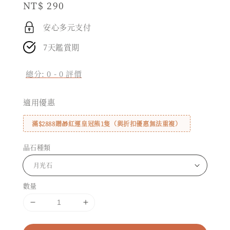
Regular
NT$ 290
price
安心多元支付
7天鑑賞期
總分:
0
-
0
評價
適用優惠
滿$2888贈🎁紅運皇冠熊1隻（與折扣優惠無法重複）
晶石種類
數量