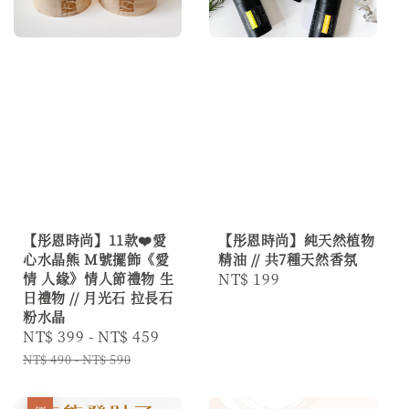
【彤恩時尚】11款❤️愛
【彤恩時尚】純天然植物
心水晶熊 M號擺飾《愛
精油 // 共7種天然香氛
情 人緣》情人節禮物 生
Regular
NT$ 199
日禮物 // 月光石 拉長石
price
粉水晶
Sale
NT$ 399
-
NT$ 459
Regular
price
price
NT$ 490
-
NT$ 590