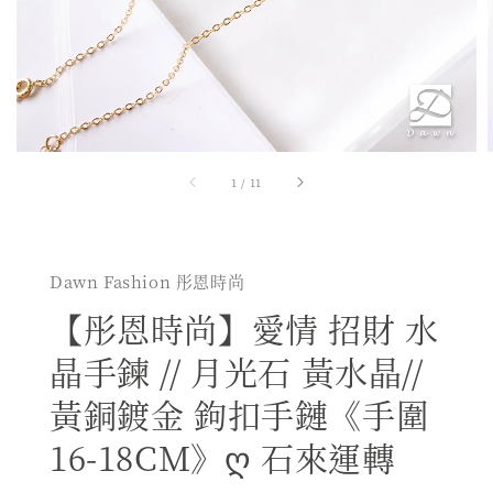
1
/
11
Dawn Fashion 彤恩時尚
【彤恩時尚】愛情 招財 水
晶手鍊 // 月光石 黃水晶//
黃銅鍍金 鉤扣手鏈《手圍
16-18CM》ღ 石來運轉