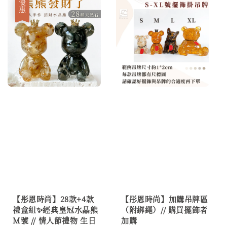
優惠
【彤恩時尚】28款+4款
【彤恩時尚】加購吊牌區
禮盒組✨經典皇冠水晶熊
（附綁繩）// 購買擺飾者
M號 // 情人節禮物 生日
加購