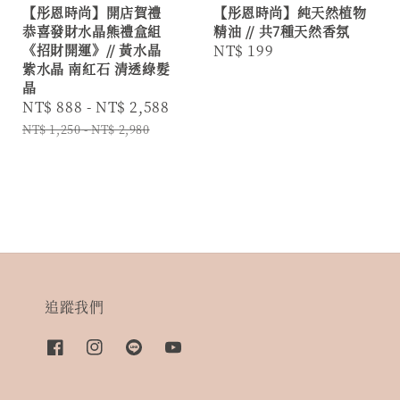
【彤恩時尚】開店賀禮
【彤恩時尚】純天然植物
恭喜發財水晶熊禮盒組
精油 // 共7種天然香氛
《招財開運》// 黃水晶
Regular
NT$ 199
紫水晶 南紅石 清透綠髮
price
晶
Sale
NT$ 888
-
NT$ 2,588
Regular
price
price
NT$ 1,250
-
NT$ 2,980
追蹤我們