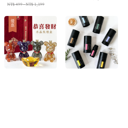
price
price
NT$ 499
-
NT$ 1,199
優惠