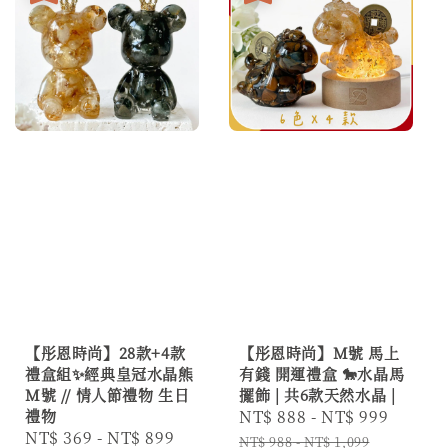
【彤恩時尚】28款+4款
【彤恩時尚】M號 馬上
禮盒組✨經典皇冠水晶熊
有錢 開運禮盒 🐎水晶馬
M號 // 情人節禮物 生日
擺飾 | 共6款天然水晶 |
禮物
Sale
NT$ 888
-
NT$ 999
Regul
Sale
NT$ 369
-
NT$ 899
Regular
price
price
NT$ 988
-
NT$ 1,099