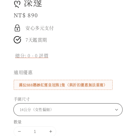
ღ 深邃
Regular
NT$ 890
price
安心多元支付
7天鑑賞期
總分:
0
-
0
評價
適用優惠
滿$2888贈🎁紅運皇冠熊1隻（與折扣優惠無法重複）
手圍尺寸
數量