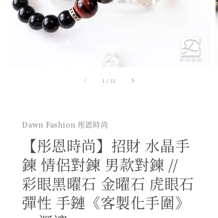
1
/
11
Dawn Fashion 彤恩時尚
【彤恩時尚】招財 水晶手
鍊 情侶對鍊 男款對鍊 //
彩眼黑曜石 金曜石 虎眼石
彈性 手鏈《客製化手圍》