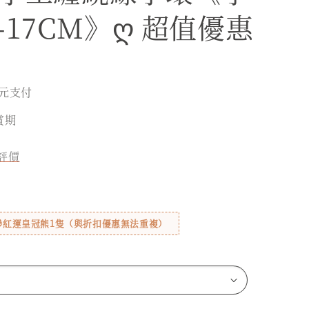
-17CM》ღ 超值優惠
元支付
賞期
評價
贈🎁紅運皇冠熊1隻（與折扣優惠無法重複）