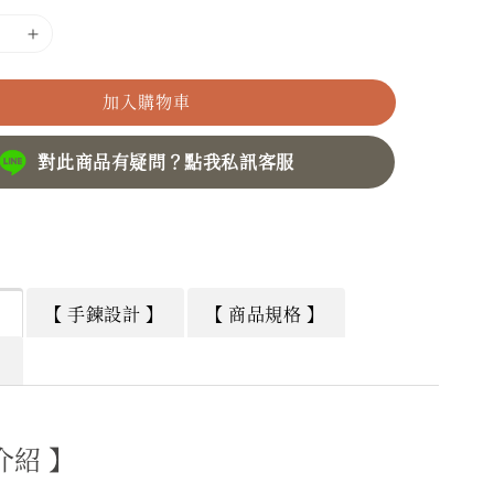
加入購物車
對此商品有疑問？點我私訊客服
】
【 手鍊設計 】
【 商品規格 】
】
介紹 】