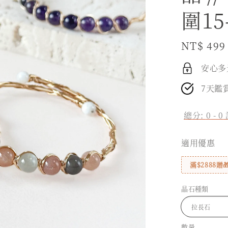
圍15
Regular
NT$ 499
price
安心多
7天鑑
總分:
0
-
0
適用優惠
滿$2888
晶石種類
數量