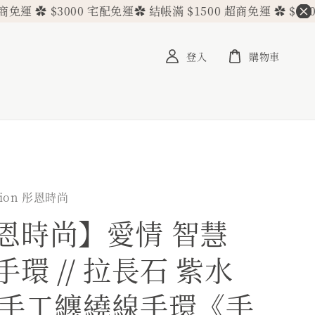
$3000 宅配免運
✿ 結帳滿 $1500 超商免運 ✿ $3000 宅配免
登入
購物車
hion 彤恩時尚
恩時尚】愛情 智慧
環 // 拉長石 紫水
// 手工纏繞線手環《手