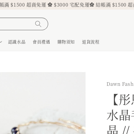
0 超商免運 ✿ $3000 宅配免運
✿ 結帳滿 $1500 超商免運 ✿ 
認識水晶
會員禮遇
購物須知
退貨流程
Dawn Fas
【彤
水晶手
晶 