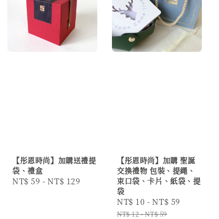
【彤恩時尚】加購送禮提
【彤恩時尚】加購 聖誕
袋、禮盒
交換禮物 包裝、提繩、
Regular
NT$ 59
-
NT$ 129
束口袋、卡片、紙袋、提
袋
price
Sale
NT$ 10
-
NT$ 59
Regular
price
price
NT$ 12
-
NT$ 59