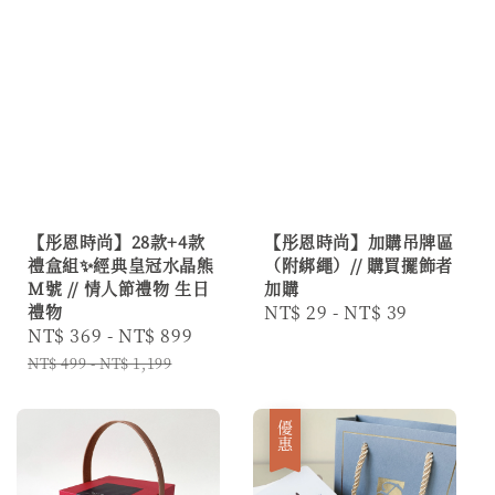
【彤恩時尚】28款+4款
【彤恩時尚】加購吊牌區
禮盒組✨經典皇冠水晶熊
（附綁繩）// 購買擺飾者
M號 // 情人節禮物 生日
加購
禮物
Regular
NT$ 29
-
NT$ 39
Sale
NT$ 369
-
NT$ 899
Regular
price
price
price
NT$ 499
-
NT$ 1,199
優惠