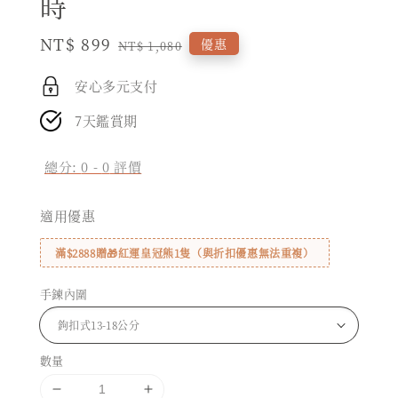
時
Sale
NT$ 899
Regular
優惠
NT$ 1,080
price
price
安心多元支付
7天鑑賞期
總分:
0
-
0
評價
適用優惠
滿$2888贈🎁紅運皇冠熊1隻（與折扣優惠無法重複）
手鍊內圍
數量