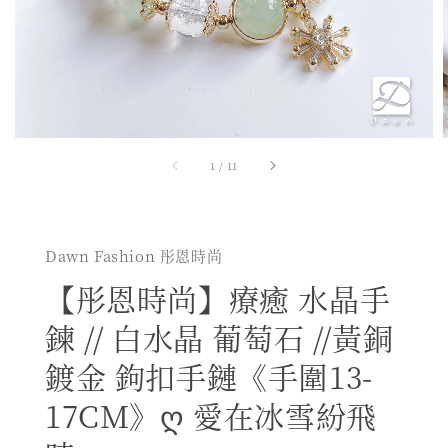
1
/
11
Dawn Fashion 彤恩時尚
【彤恩時尚】療癒 水晶手
鍊 // 白水晶 葡萄石 //黃銅
鍍金 鉤扣手鏈《手圍13-
17CM》ღ 愛在冰雪紛飛