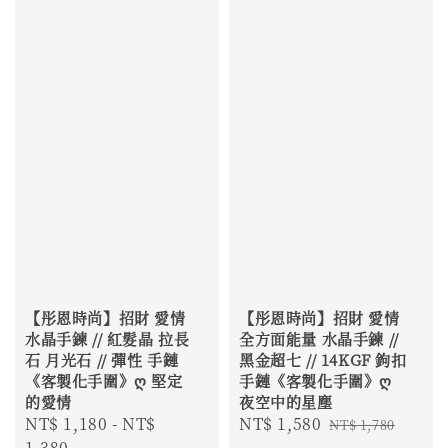
【彤恩時尚】招財 愛情
【彤恩時尚】招財 愛情
水晶手鍊 // 紅髮晶 拉長
全方面能量 水晶手鍊 //
石 月光石 // 彈性 手鏈
黑金超七 // 14KGF 鉤扣
《客製化手圍》ღ 堅定
手鏈《客製化手圍》ღ
的愛情
夜空中的星塵
Regular
NT$ 1,180
-
NT$
Sale
NT$ 1,580
Regular
NT$ 1,780
price
1,380
price
price