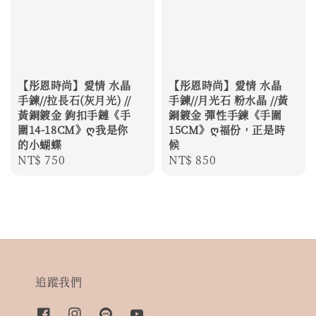
【彤恩時尚】愛情 水晶
【彤恩時尚】愛情 水晶
手鍊//拉長石(灰月光) //
手鍊//月光石 粉水晶 //黃
黃銅鍍金 鉤扣手鏈《手
銅鍍金 彈性手鍊《手圍
圍14-18CM》ღ我是你
15CM》ღ福份，正是時
的小蝴蝶
候
Regular
NT$ 750
Regular
NT$ 850
price
price
追蹤我們