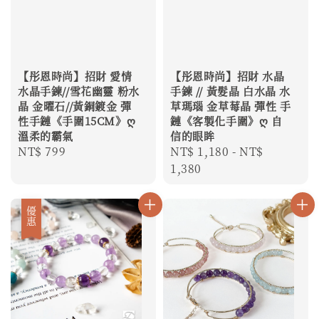
【彤恩時尚】招財 愛情
【彤恩時尚】招財 水晶
水晶手鍊//雪花幽靈 粉水
手鍊 // 黃髮晶 白水晶 水
晶 金曜石//黃銅鍍金 彈
草瑪瑙 金草莓晶 彈性 手
性手鏈《手圍15CM》ღ
鏈《客製化手圍》ღ 自
溫柔的霸氣
信的眼眸
Regular
NT$ 799
Regular
NT$ 1,180
-
NT$
price
price
1,380
優惠