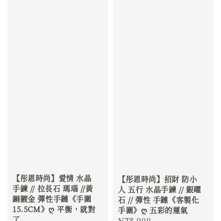
【彤恩時尚】愛情 水晶
【彤恩時尚】招財 防小
手鍊 // 拉長石 瑪瑙 //黃
人 五行 水晶手鍊 // 銀曜
銅鍍金 彈性手鏈《手圍
石 // 彈性 手鏈《客製化
15.5CM》ღ 平衡，就對
手圍》ღ 五彩的運氣
了
Regular
NT$ 999