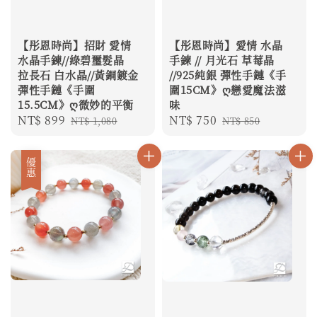
【彤恩時尚】招財 愛情
【彤恩時尚】愛情 水晶
水晶手鍊//綠碧璽髮晶
手鍊 // 月光石 草莓晶
拉長石 白水晶//黃銅鍍金
//925純銀 彈性手鏈《手
彈性手鏈《手圍
圍15CM》ღ戀愛魔法滋
15.5CM》ღ微妙的平衡
味
Sale
NT$ 899
Regular
Sale
NT$ 750
Regular
NT$ 1,080
NT$ 850
price
price
price
price
優惠