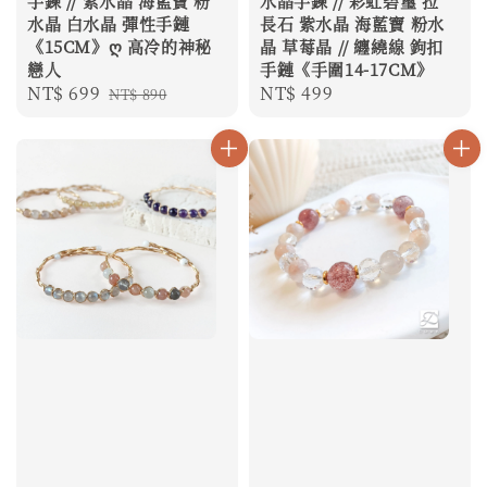
手鍊 // 紫水晶 海藍寶 粉
水晶手鍊 // 彩虹碧璽 拉
水晶 白水晶 彈性手鏈
長石 紫水晶 海藍寶 粉水
《15CM》ღ 高冷的神秘
晶 草莓晶 // 纏繞線 鉤扣
戀人
手鏈《手圍14-17CM》
Sale
NT$ 699
Regular
Regular
NT$ 499
NT$ 890
price
price
price