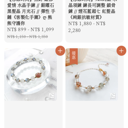
愛情 水晶手鍊 // 銀曜石
晶項鍊 鍊長可調整 鎖骨
黑髮晶 月光石 // 彈性 手
鍊 // 煙花藍超七 紅髮晶
鏈《客製化手圍》ღ 熊
《純銀抗敏材質》
熊守護你
Regular
NT$ 1,880
-
NT$
Sale
NT$ 899
-
NT$ 1,099
Regular
price
2,280
price
price
NT$ 1,150
-
NT$ 1,350
優惠