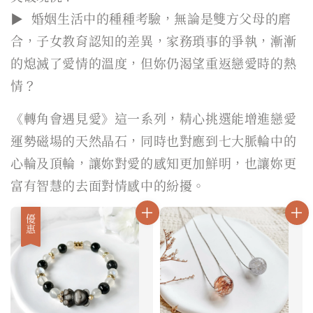
▶ 婚姻生活中的種種考驗，無論是雙方父母的磨
合，子女教育認知的差異，家務瑣事的爭執，漸漸
的熄滅了愛情的溫度，但妳仍渴望重返戀愛時的熱
情？
《轉角會遇見愛》這一系列，精心挑選能增進戀愛
運勢磁場的天然晶石，同時也對應到七大脈輪中的
心輪及頂輪，讓妳對愛的感知更加鮮明，也讓妳更
富有智慧的去面對情感中的紛擾。
優惠