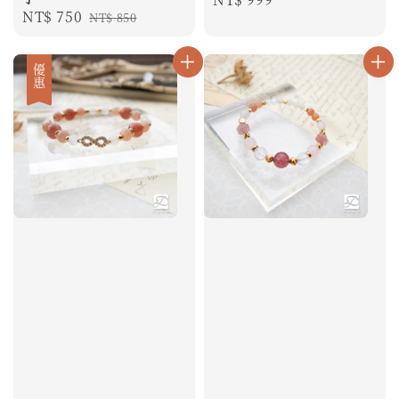
Sale
NT$ 750
Regular
NT$ 850
price
price
price
優惠