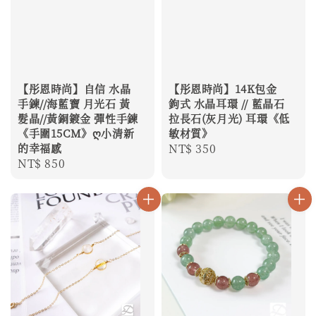
【彤恩時尚】自信 水晶
【彤恩時尚】14K包金
手鍊//海藍寶 月光石 黃
鉤式 水晶耳環 // 藍晶石
髮晶//黃銅鍍金 彈性手鍊
拉長石(灰月光) 耳環《低
《手圍15CM》ღ小清新
敏材質》
的幸福感
Regular
NT$ 350
Regular
NT$ 850
price
price