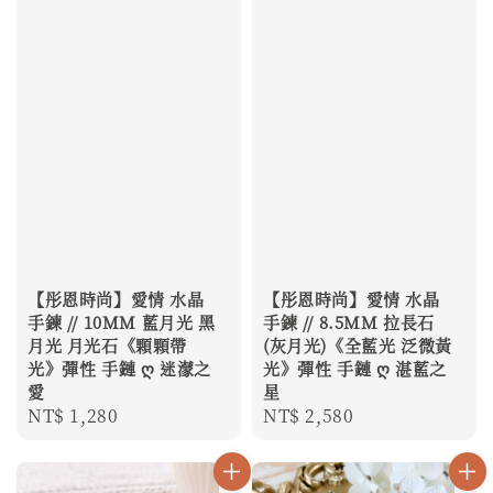
【彤恩時尚】愛情 水晶
【彤恩時尚】愛情 水晶
手鍊 // 10MM 藍月光 黑
手鍊 // 8.5MM 拉長石
月光 月光石《顆顆帶
(灰月光)《全藍光 泛微黃
光》彈性 手鏈 ღ 迷濛之
光》彈性 手鏈 ღ 湛藍之
愛
星
Regular
NT$ 1,280
Regular
NT$ 2,580
price
price