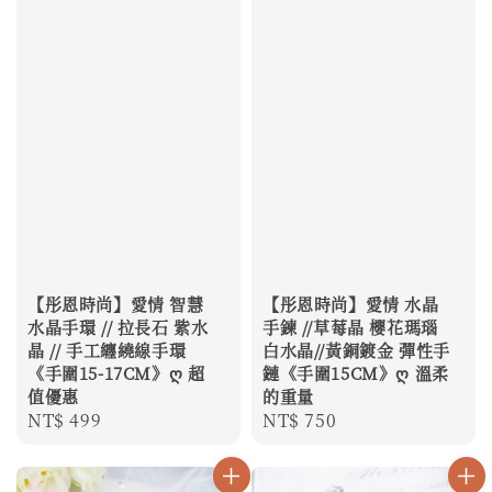
【彤恩時尚】愛情 智慧
【彤恩時尚】愛情 水晶
水晶手環 // 拉長石 紫水
手鍊 //草莓晶 櫻花瑪瑙
晶 // 手工纏繞線手環
白水晶//黃銅鍍金 彈性手
《手圍15-17CM》ღ 超
鏈《手圍15CM》ღ 溫柔
值優惠
的重量
Regular
NT$ 499
Regular
NT$ 750
price
price