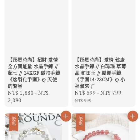
【彤恩時尚】招財 愛情
【彤恩時尚】愛情 健康
全方面能量 水晶手鍊 //
水晶手鍊 // 白瑪瑙 草莓
超七 // 14KGF 磁扣手鏈
晶 和田玉 // 編繩手鏈
《客製化手圍》ღ 天使
《手圍14-23CM》ღ 小
的繁星
福氣來了
Regular
NT$ 1,880
-
NT$
Sale
NT$ 599
-
NT$ 799
Regul
price
2,080
price
price
NT$ 999
優惠
優惠