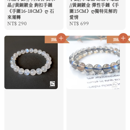
晶//黃銅鍍金 鉤扣手鏈
//黃銅鍍金 彈性手鏈《手
《手圍16-18CM》ღ 石
圍15CM》ღ獨特見解的
來運轉
愛情
Regular
NT$ 290
Regular
NT$ 699
price
price
頂級
頂級