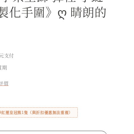
製化手圍》ღ 晴朗的
元支付
賞期
評價
贈🎁紅運皇冠熊1隻（與折扣優惠無法重複）