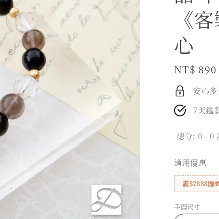
《客
心
Regular
NT$ 890
price
安心多
7天鑑
總分:
0
-
0
適用優惠
滿$2888
手圍尺寸