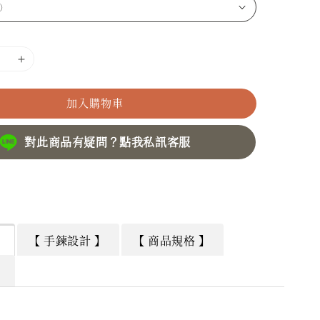
加入購物車
對此商品有疑問？點我私訊客服
】
【 手鍊設計 】
【 商品規格 】
】