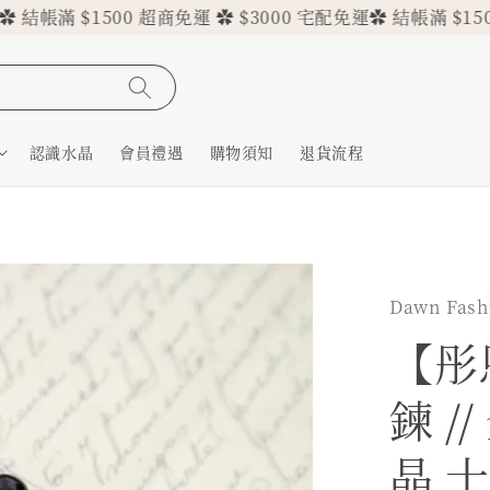
 $1500 超商免運 ✿ $3000 宅配免運
✿ 結帳滿 $1500 超商
認識水晶
會員禮遇
購物須知
退貨流程
Dawn Fas
【彤
鍊 /
晶 