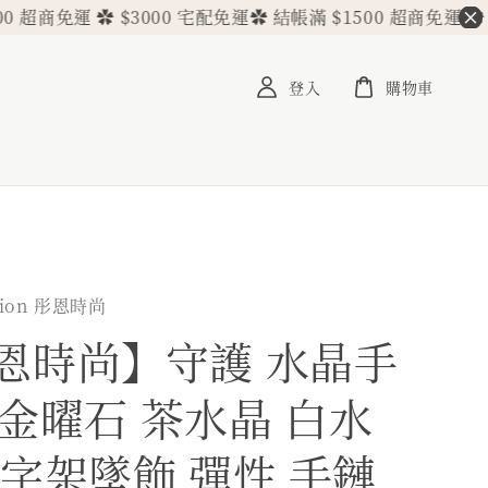
免運 ✿ $3000 宅配免運
✿ 結帳滿 $1500 超商免運 ✿ $3000
登入
購物車
hion 彤恩時尚
恩時尚】守護 水晶手
/ 金曜石 茶水晶 白水
十字架墜飾 彈性 手鏈