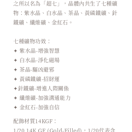
之所以名為「超七」，晶體內共生了七種礦
物：紫水晶、白水晶、茶晶、黃磷鐵礦、針
鐵礦、纖維礦、金紅石。
七種礦物功效：
✦ 紫水晶-增強智慧
✦ 白水晶-淨化磁場
✦ 茶晶-驅凶避邪
✦ 黃磷鐵礦-招財運
✦針鐵礦-增進人際關係
✦ 纖維礦-加強溝通能力
✦ 金紅石-加強自信
配飾材質14KGF：
1/20 14K GF (Gold-Filled)，1/20代表含