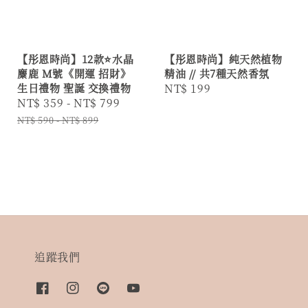
【彤恩時尚】12款⭐水晶
【彤恩時尚】純天然植物
麋鹿 M號《開運 招財》
精油 // 共7種天然香氛
生日禮物 聖誕 交換禮物
Regular
NT$ 199
Sale
NT$ 359
-
NT$ 799
Regular
price
price
price
NT$ 590
-
NT$ 899
追蹤我們