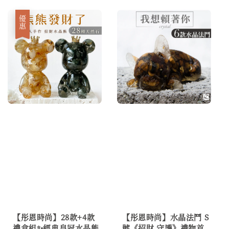
優惠
【彤恩時尚】28款+4款
【彤恩時尚】水晶法鬥 S
禮盒組✨經典皇冠水晶熊
號《招財 守護》禮物首