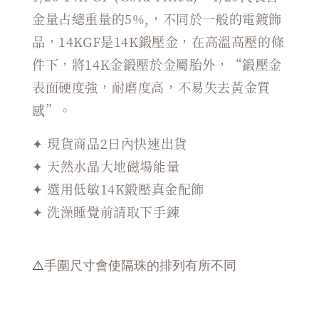
金量占總重量的5%,，不同於一般的電鍍飾
品，14KGF是14K鍛壓金，在高溫高壓的條
件下，將14K金鍛壓於金屬胎外，“鍛壓金
表面硬度強，耐磨度高，不易失去黃金質
感”。
✦ 現貨商品2日內快速出貨
✦ 天然水晶大地磁場能量
✦ 選用低敏14K鍛壓真金配飾
✦ 洗澡睡覺前請取下手鍊
⚠️
手圍尺寸會使隔珠的排列有所不同