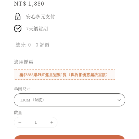
Regular
NT$ 1,880
price
安心多元支付
7天鑑賞期
總分:
0
-
0
評價
適用優惠
滿$2888贈🎁紅運皇冠熊1隻（與折扣優惠無法重複）
手圍尺寸
數量