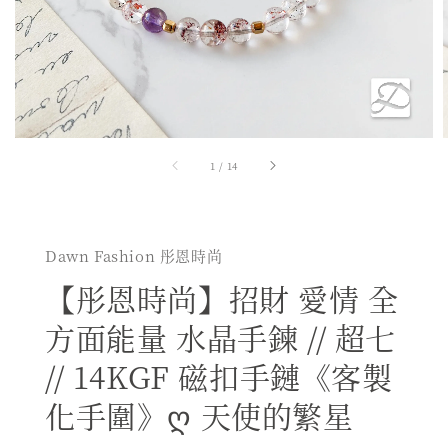
1
/
14
Dawn Fashion 彤恩時尚
【彤恩時尚】招財 愛情 全
方面能量 水晶手鍊 // 超七
// 14KGF 磁扣手鏈《客製
化手圍》ღ 天使的繁星