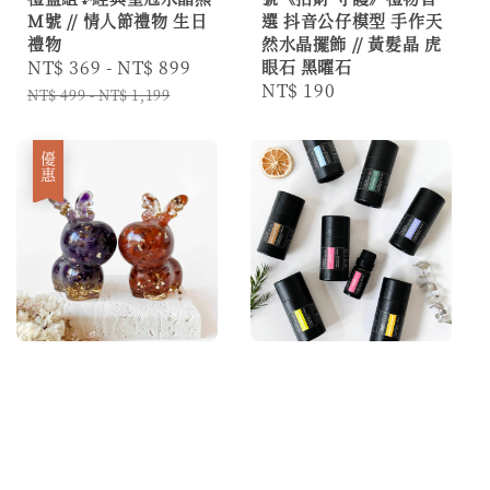
M號 // 情人節禮物 生日
選 抖音公仔模型 手作天
禮物
然水晶擺飾 // 黃髮晶 虎
Sale
NT$ 369
-
NT$ 899
Regular
眼石 黑曜石
Regular
NT$ 190
price
price
NT$ 499
-
NT$ 1,199
price
優惠