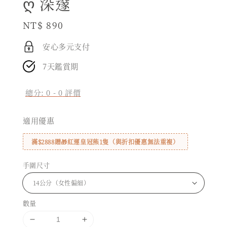
ღ 深邃
Regular
NT$ 890
price
安心多元支付
7天鑑賞期
總分:
0
-
0
評價
適用優惠
滿$2888贈🎁紅運皇冠熊1隻（與折扣優惠無法重複）
手圍尺寸
數量