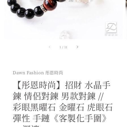
1
/
11
Dawn Fashion 彤恩時尚
【彤恩時尚】招財 水晶手
鍊 情侶對鍊 男款對鍊 //
彩眼黑曜石 金曜石 虎眼石
彈性 手鏈《客製化手圍》