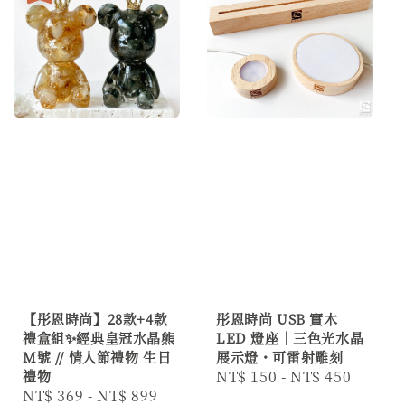
【彤恩時尚】28款+4款
彤恩時尚 USB 實木
禮盒組✨經典皇冠水晶熊
LED 燈座｜三色光水晶
M號 // 情人節禮物 生日
展示燈・可雷射雕刻
禮物
Regular
NT$ 150
-
NT$ 450
Sale
NT$ 369
-
NT$ 899
Regular
price