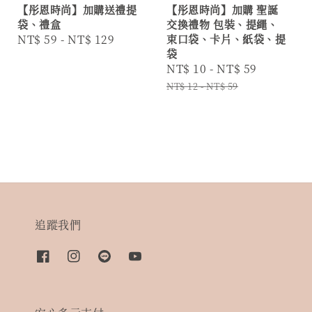
【彤恩時尚】加購送禮提
【彤恩時尚】加購 聖誕
袋、禮盒
交換禮物 包裝、提繩、
Regular
NT$ 59
-
NT$ 129
束口袋、卡片、紙袋、提
袋
price
Sale
NT$ 10
-
NT$ 59
Regular
price
price
NT$ 12
-
NT$ 59
追蹤我們