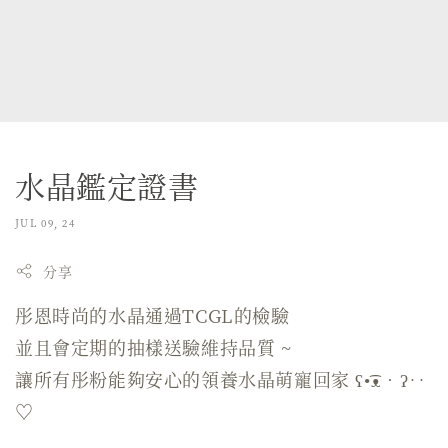
水晶鑑定證書
JUL 09, 24
分享
彤恩時尚的水晶通過TCGL的檢驗
並且會定期的抽樣送驗維持品質 ~
讓所有彤粉能夠安心的領養水晶萌寵回家 ʕ•͡ᴥ•ʔ‥
♡