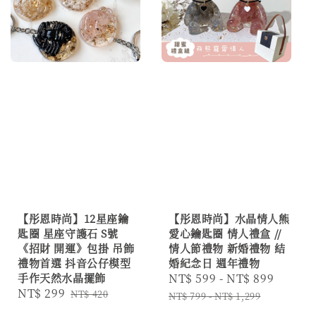
【彤恩時尚】12星座鑰
【彤恩時尚】水晶情人熊
匙圈 星座守護石 S號
愛心鑰匙圈 情人禮盒 //
《招財 開運》包掛 吊飾
情人節禮物 新婚禮物 結
禮物首選 抖音公仔模型
婚紀念日 週年禮物
手作天然水晶擺飾
Sale
NT$ 599
-
NT$ 899
Regul
Sale
NT$ 299
Regular
NT$ 420
price
price
NT$ 799
-
NT$ 1,299
price
price