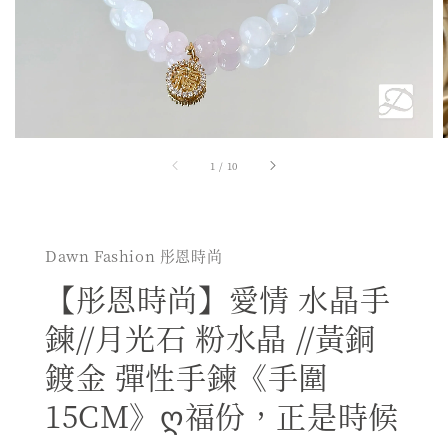
1
/
10
Dawn Fashion 彤恩時尚
【彤恩時尚】愛情 水晶手
鍊//月光石 粉水晶 //黃銅
鍍金 彈性手鍊《手圍
15CM》ღ福份，正是時候