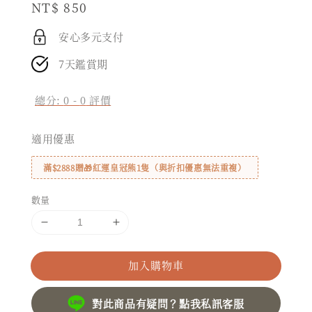
Regular
NT$ 850
price
安心多元支付
7天鑑賞期
總分:
0
-
0
評價
適用優惠
滿$2888贈🎁紅運皇冠熊1隻（與折扣優惠無法重複）
數量
加入購物車
對此商品有疑問？點我私訊客服