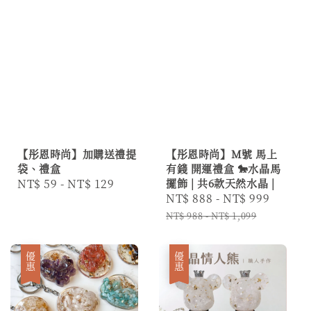
【彤恩時尚】加購送禮提
【彤恩時尚】M號 馬上
袋、禮盒
有錢 開運禮盒 🐎水晶馬
Regular
NT$ 59
-
NT$ 129
擺飾 | 共6款天然水晶 |
Sale
NT$ 888
-
NT$ 999
Regul
price
price
price
NT$ 988
-
NT$ 1,099
優惠
優惠